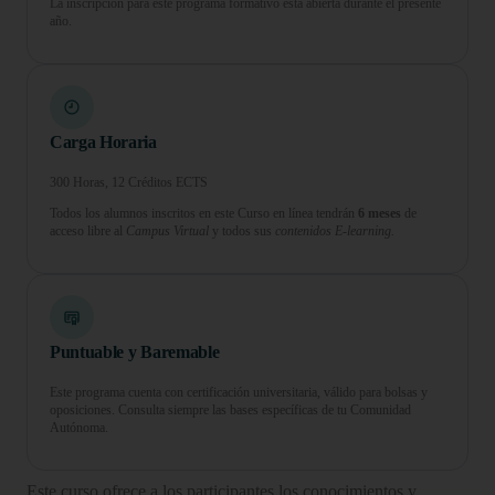
La inscripción para este programa formativo está abierta durante el presente
año.
Carga Horaria
300 Horas, 12 Créditos ECTS
Todos los alumnos inscritos en este Curso en línea tendrán
6 meses
de
acceso libre al
Campus Virtual
y todos sus
contenidos E-learning.
Puntuable y Baremable
Este programa cuenta con certificación universitaria, válido para bolsas y
oposiciones. Consulta siempre las bases específicas de tu Comunidad
Autónoma.
Este curso ofrece a los participantes los conocimientos y