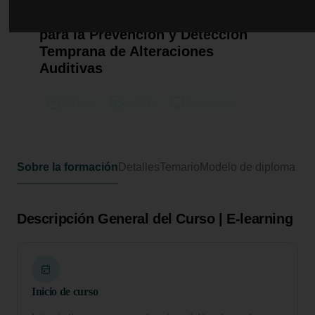
Curso Universitario de
Especialización en Estrategias
para la Prevención y Detección
Temprana de Alteraciones
Auditivas
300 horas
12 ECTS
Formato online
Sobre la formación
Detalles
Temario
Modelo de diploma
Descripción General del Curso | E-learning
Inicio de curso