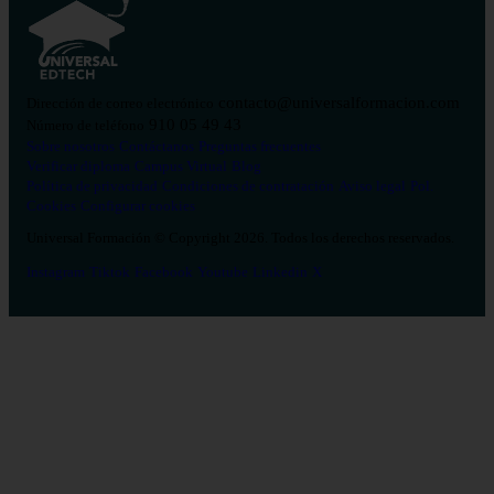
contacto@universalformacion.com
Dirección de correo electrónico
910 05 49 43
Número de teléfono
Sobre nosotros
Contáctanos
Preguntas frecuentes
Verificar diploma
Campus Virtual
Blog
Política de privacidad
Condiciones de contratación
Aviso legal
Pol.
Cookies
Configurar cookies
Universal Formación © Copyright 2026. Todos los derechos reservados.
Instagram
Tiktok
Facebook
Youtube
Linkedin
X
Salud
26
Enfermería
Psicología
Celador
TCAE