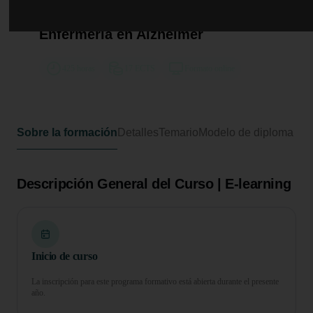
Curso Universitario de
Especialización en Auxiliar de
Enfermería en Alzhéimer
425 horas
17 ECTS
Formato online
Sobre la formación
Detalles
Temario
Modelo de diploma
Descripción General del Curso | E-learning
Inicio de curso
La inscripción para este programa formativo está abierta durante el presente
año.