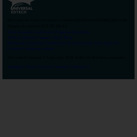
contacto@universalformacion.com
Dirección de correo electrónico
910 05 49 43
Número de teléfono
Sobre nosotros
Contáctanos
Preguntas frecuentes
Verificar diploma
Campus Virtual
Blog
Política de privacidad
Condiciones de contratación
Aviso legal
Pol.
Cookies
Configurar cookies
Universal Formación © Copyright 2026. Todos los derechos reservados.
Instagram
Tiktok
Facebook
Youtube
Linkedin
X
Salud
26
Enfermería
Psicología
Celador
TCAE
Medicina