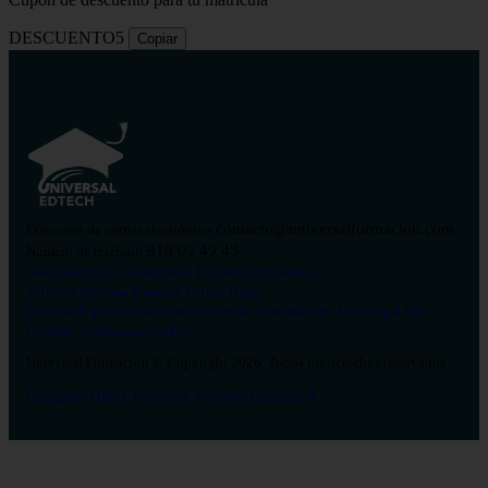
DESCUENTO5
Copiar
contacto@universalformacion.com
Dirección de correo electrónico
910 05 49 43
Número de teléfono
Sobre nosotros
Contáctanos
Preguntas frecuentes
Verificar diploma
Campus Virtual
Blog
Política de privacidad
Condiciones de contratación
Aviso legal
Pol.
Cookies
Configurar cookies
Universal Formación © Copyright 2026. Todos los derechos reservados.
Instagram
Tiktok
Facebook
Youtube
Linkedin
X