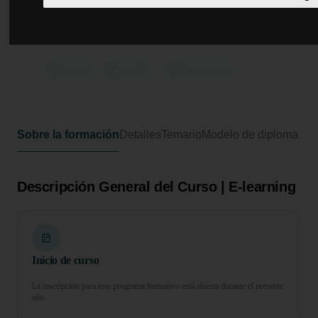
Curso en Derecho, ética y
responsabilidad profesional en el
sistema sanitario
35 horas
5.6 CFC
Formato online
Sobre la formación
Detalles
Temario
Modelo de diploma
Descripción General del Curso | E-learning
Inicio de curso
La inscripción para este programa formativo está abierta durante el presente
año.