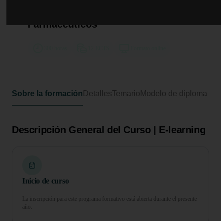
Curso de Desarrollo Profesional en
Dispensación de Productos
Farmacéuticos
300 horas
12 ECTS
Formato online
Sobre la formación
Detalles
Temario
Modelo de diploma
Descripción General del Curso | E-learning
Inicio de curso
La inscripción para este programa formativo está abierta durante el presente
año.