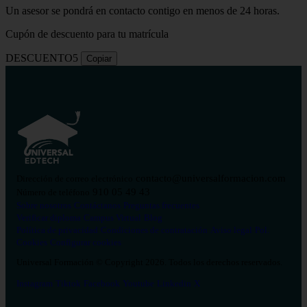
Un asesor se pondrá en contacto contigo en menos de 24 horas.
Cupón de descuento para tu matrícula
DESCUENTO5
Copiar
contacto@universalformacion.com
Dirección de correo electrónico
910 05 49 43
Número de teléfono
Sobre nosotros
Contáctanos
Preguntas frecuentes
Verificar diploma
Campus Virtual
Blog
Política de privacidad
Condiciones de contratación
Aviso legal
Pol.
Cookies
Configurar cookies
Universal Formación © Copyright 2026. Todos los derechos reservados.
Instagram
Tiktok
Facebook
Youtube
Linkedin
X