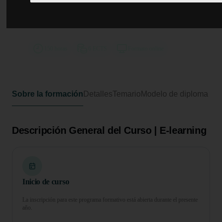
Curso de Desarrollo Profesional en
Elaboración y Conocimiento de la
Cocina Internacional
150 horas
6 ECTS
Formato online
Sobre la formación
Detalles
Temario
Modelo de diploma
Descripción General del Curso | E-learning
Inicio de curso
La inscripción para este programa formativo está abierta durante el presente
año.