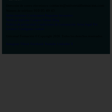
contacto@universalformacion.com
Dirección de correo electrónico
910 05 49 43
Número de teléfono
Sobre nosotros
Contáctanos
Preguntas frecuentes
Verificar diploma
Campus Virtual
Blog
Política de privacidad
Condiciones de contratación
Aviso legal
Pol.
Cookies
Configurar cookies
Universal Formación © Copyright 2026. Todos los derechos reservados.
Instagram
Tiktok
Facebook
Youtube
Linkedin
X
Salud
26
Enfermería
Psicología
Celador
TCAE
Medicina
Logopedia
Fisioterapia