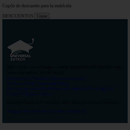
Cupón de descuento para tu matrícula
DESCUENTO5
Copiar
contacto@universalformacion.com
Dirección de correo electrónico
910 05 49 43
Número de teléfono
Sobre nosotros
Contáctanos
Preguntas frecuentes
Verificar diploma
Campus Virtual
Blog
Política de privacidad
Condiciones de contratación
Aviso legal
Pol.
Cookies
Configurar cookies
Universal Formación © Copyright 2026. Todos los derechos reservados.
Instagram
Tiktok
Facebook
Youtube
Linkedin
X