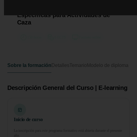
Curso de Desarrollo Profesional en
Técnicas de Primeros Auxilios
Específicas para Actividades de
Caza
150 horas
6 ECTS
Formato online
Sobre la formación
Detalles
Temario
Modelo de diploma
Descripción General del Curso | E-learning
Inicio de curso
La inscripción para este programa formativo está abierta durante el presente
año.