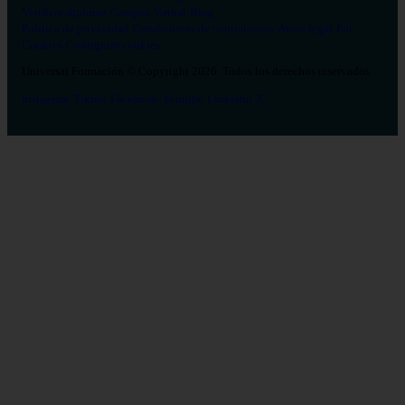
Verificar diploma
Campus Virtual
Blog
Política de privacidad
Condiciones de contratación
Aviso legal
Pol.
Cookies
Configurar cookies
Universal Formación © Copyright 2026. Todos los derechos reservados.
Instagram
Tiktok
Facebook
Youtube
Linkedin
X
Salud
26
Enfermería
Psicología
Celador
TCAE
Medicina
Logopedia
Fisioterapia
Terapia Ocupacional
Farmacia