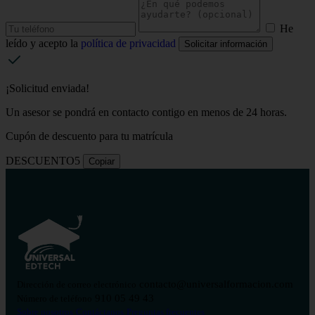
He
leído y acepto la
política de privacidad
Solicitar información
¡Solicitud enviada!
Un asesor se pondrá en contacto contigo en menos de 24 horas.
Cupón de descuento para tu matrícula
DESCUENTO5
Copiar
contacto@universalformacion.com
Dirección de correo electrónico
910 05 49 43
Número de teléfono
Sobre nosotros
Contáctanos
Preguntas frecuentes