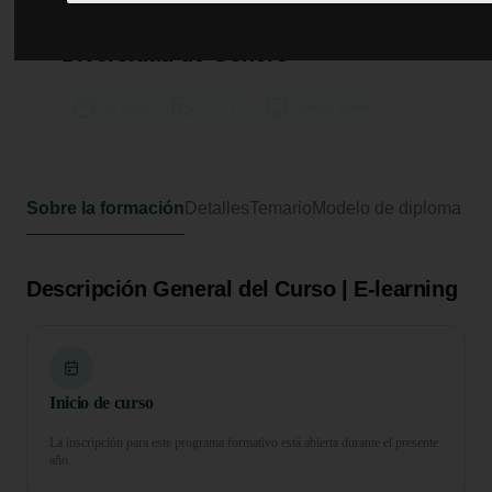
Curso de Desarrollo Profesional en
Estudio Cultural y Social de la
Diversidad de Género
300 horas
12 ECTS
Formato online
Sobre la formación
Detalles
Temario
Modelo de diploma
Descripción General del Curso | E-learning
Inicio de curso
La inscripción para este programa formativo está abierta durante el presente
año.