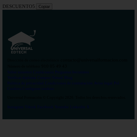
DESCUENTO5
Copiar
contacto@universalformacion.com
Dirección de correo electrónico
910 05 49 43
Número de teléfono
Sobre nosotros
Contáctanos
Preguntas frecuentes
Verificar diploma
Campus Virtual
Blog
Política de privacidad
Condiciones de contratación
Aviso legal
Pol.
Cookies
Configurar cookies
Universal Formación © Copyright 2026. Todos los derechos reservados.
Instagram
Tiktok
Facebook
Youtube
Linkedin
X