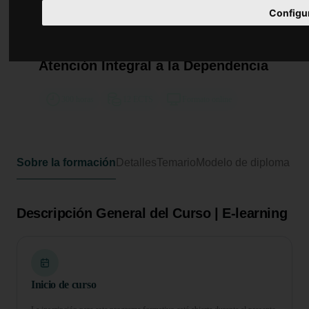
Configu
Curso de Desarrollo Profesional en
Supervisión de Residencias
Geriátricas: Servicios de Apoyo y
Atención Integral a la Dependencia
300 horas
12 ECTS
Formato online
Sobre la formación
Detalles
Temario
Modelo de diploma
Descripción General del Curso | E-learning
Inicio de curso