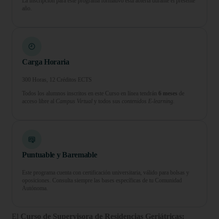
La inscripción para este programa formativo está abierta durante el presente
año.
Carga Horaria
300 Horas, 12 Créditos ECTS
Todos los alumnos inscritos en este Curso en línea tendrán
6 meses
de
acceso libre al
Campus Virtual
y todos sus
contenidos E-learning.
Puntuable y Baremable
Este programa cuenta con certificación universitaria, válido para bolsas y
oposiciones. Consulta siempre las bases específicas de tu Comunidad
Autónoma.
El
Curso de Supervisora de Residencias Geriátricas: