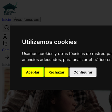
Inicio
Áreas formativas
Utilizamos cookies
Campus virtual
Usamos cookies y otras técnicas de rastreo pa
anuncios adecuados, para analizar el tráfico e
Inicio
›
Ciberseguridad
›
Curso Universitario de Especialización en Estr
Aceptar
Rechazar
Configurar