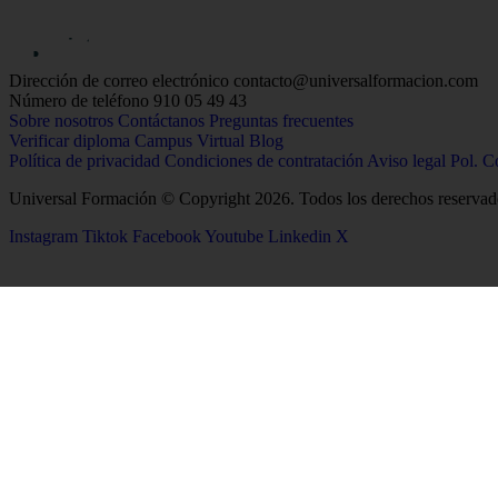
Dirección de correo electrónico
contacto@universalformacion.com
Número de teléfono
910 05 49 43
Sobre nosotros
Contáctanos
Preguntas frecuentes
Verificar diploma
Campus Virtual
Blog
Política de privacidad
Condiciones de contratación
Aviso legal
Pol. C
Universal Formación © Copyright 2026. Todos los derechos reservad
Instagram
Tiktok
Facebook
Youtube
Linkedin
X
26
Salud
Ciencias
Enfermería
Química
Psicología
Biología
Celador
Biotecnología
TCAE
Tecnología de los Alim
Medicina
Geología