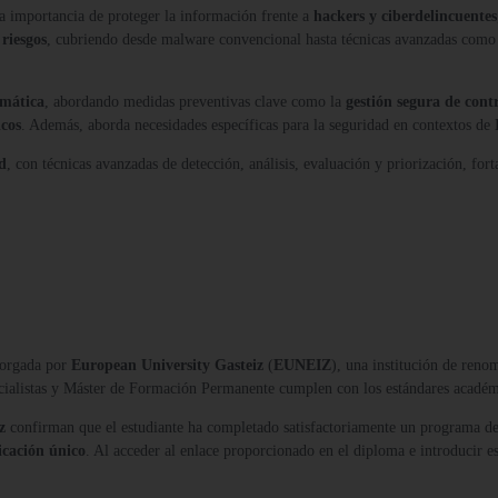
la importancia de proteger la información frente a
hackers y ciberdelincuentes
riesgos
, cubriendo desde malware convencional hasta técnicas avanzadas como
rmática
, abordando medidas preventivas clave como la
gestión segura de cont
icos
. Además, aborda necesidades específicas para la seguridad en contextos de
d
, con técnicas avanzadas de detección, análisis, evaluación y priorización, fort
orgada por
European University Gasteiz
(
EUNEIZ
), una institución de reno
ecialistas y Máster de Formación Permanente cumplen con los estándares acadé
z
confirman que el estudiante ha completado satisfactoriamente un programa de
icación único
. Al acceder al enlace proporcionado en el diploma e introducir es