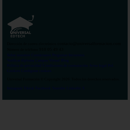
contacto@universalformacion.com
Dirección de correo electrónico
910 05 49 43
Número de teléfono
Sobre nosotros
Contáctanos
Preguntas frecuentes
Verificar diploma
Campus Virtual
Blog
Política de privacidad
Condiciones de contratación
Aviso legal
Pol.
Cookies
Configurar cookies
Universal Formación © Copyright 2026. Todos los derechos reservados.
Instagram
Tiktok
Facebook
Youtube
Linkedin
X
Salud
26
Enfermería