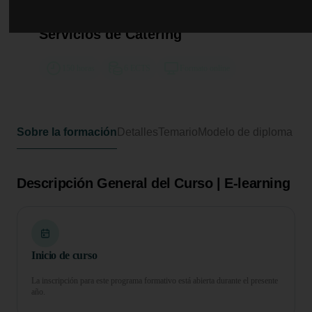
Curso de Desarrollo Profesional en
Organización y Gestión de
Servicios de Catering
150 horas
6 ECTS
Formato online
Sobre la formación
Detalles
Temario
Modelo de diploma
Descripción General del Curso | E-learning
Inicio de curso
La inscripción para este programa formativo está abierta durante el presente
año.