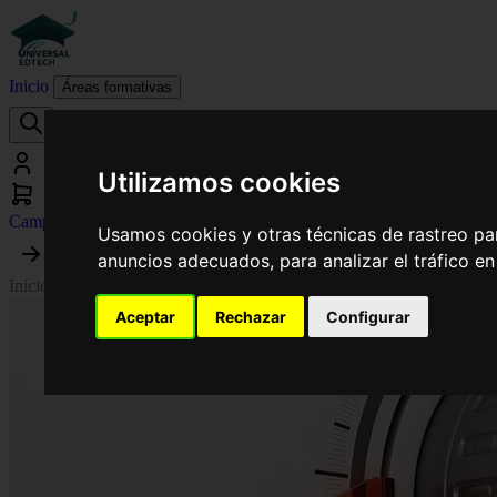
Inicio
Áreas formativas
Utilizamos cookies
Campus virtual
Usamos cookies y otras técnicas de rastreo pa
anuncios adecuados, para analizar el tráfico e
Inicio
›
Eficiencia Energética y Energía Solar Térmica
›
Experto en Audit
Aceptar
Rechazar
Configurar