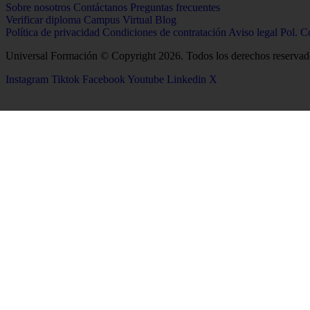
Sobre nosotros
Contáctanos
Preguntas frecuentes
Verificar diploma
Campus Virtual
Blog
Política de privacidad
Condiciones de contratación
Aviso legal
Pol. C
Universal Formación © Copyright 2026. Todos los derechos reservad
Instagram
Tiktok
Facebook
Youtube
Linkedin
X
26
Salud
Ciencias
Enfermería
Química
Psicología
Biología
Celador
Biotecnología
TCAE
Tecnología de los Alim
Medicina
Geología
Logopedia
Ciencias Ambientales
Fisioterapia
Física
Terapia Ocupacional
Producción Agropecuar
Farmacia
Óptica y Optometría