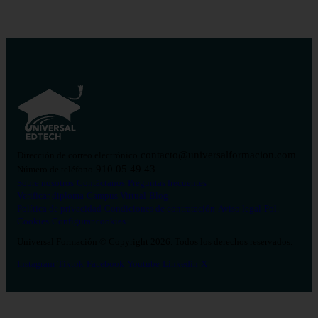
contacto@universalformacion.com
Dirección de correo electrónico
910 05 49 43
Número de teléfono
Sobre nosotros
Contáctanos
Preguntas frecuentes
Verificar diploma
Campus Virtual
Blog
Política de privacidad
Condiciones de contratación
Aviso legal
Pol.
Cookies
Configurar cookies
Universal Formación © Copyright 2026. Todos los derechos reservados.
Instagram
Tiktok
Facebook
Youtube
Linkedin
X