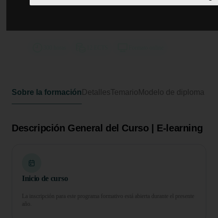
Curso Universitario de
Especialización en Bioquímica en
el Laboratorio Clínico
300 horas
12 ECTS
Formato online
Sobre la formación
Detalles
Temario
Modelo de diploma
Descripción General del Curso | E-learning
Inicio de curso
La inscripción para este programa formativo está abierta durante el presente
año.