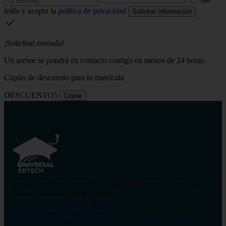
He
leído y acepto la
política de privacidad
Solicitar información
¡Solicitud enviada!
Un asesor se pondrá en contacto contigo en menos de 24 horas.
Cupón de descuento para tu matrícula
DESCUENTO5
Copiar
contacto@universalformacion.com
Dirección de correo electrónico
910 05 49 43
Número de teléfono
Sobre nosotros
Contáctanos
Preguntas frecuentes
Verificar diploma
Campus Virtual
Blog
Política de privacidad
Condiciones de contratación
Aviso legal
Pol.