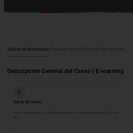
Curso Superior en Prevención y
Desigualdad de la Mujer
425 horas
17 ECTS
Formato online
Sobre la formación
Detalles
Temario
Modelo de diploma
Descripción General del Curso | E-learning
Inicio de curso
La inscripción para este programa formativo está abierta durante el presente
año.