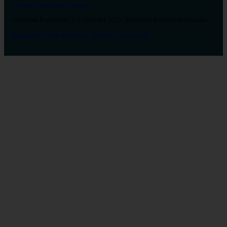
Cookies
Configurar cookies
Universal Formación © Copyright 2026. Todos los derechos reservados.
Instagram
Tiktok
Facebook
Youtube
Linkedin
X
Salud
26
Enfermería
Psicología
Celador
TCAE
Medicina
Logopedia
Fisioterapia
Terapia Ocupacional
Farmacia
Estética Integral y Bienestar
Veterinaria