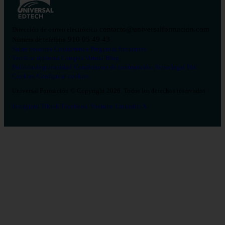
contacto@universalformacion.com
Dirección de correo electrónico
910 05 49 43
Número de teléfono
Sobre nosotros
Contáctanos
Preguntas frecuentes
Verificar diploma
Campus Virtual
Blog
Política de privacidad
Condiciones de contratación
Aviso legal
Pol.
Cookies
Configurar cookies
Universal Formación © Copyright 2026. Todos los derechos reservados.
Instagram
Tiktok
Facebook
Youtube
Linkedin
X
Salud
26
Enfermería
Psicología
Celador
TCAE
Medicina