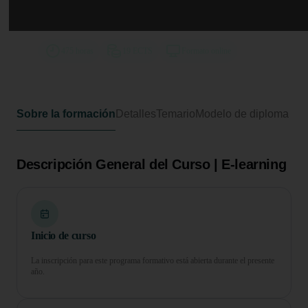
Curso Superior en Técnico
Profesional en Igualdad de Género
475 horas
19 ECTS
Formato online
Sobre la formación
Detalles
Temario
Modelo de diploma
Descripción General del Curso | E-learning
Inicio de curso
La inscripción para este programa formativo está abierta durante el presente
año.