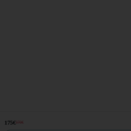
175€
370€