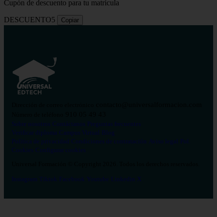
Cupón de descuento para tu matrícula
DESCUENTO5
Copiar
contacto@universalformacion.com
Dirección de correo electrónico
910 05 49 43
Número de teléfono
Sobre nosotros
Contáctanos
Preguntas frecuentes
Verificar diploma
Campus Virtual
Blog
Política de privacidad
Condiciones de contratación
Aviso legal
Pol.
Cookies
Configurar cookies
Universal Formación © Copyright 2026. Todos los derechos reservados.
Instagram
Tiktok
Facebook
Youtube
Linkedin
X