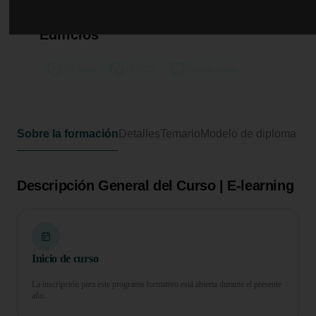
Curso de Desarrollo Profesional en
Eficiencia en el Uso del Agua en
Edificios
375 horas
15 ECTS
Formato online
Sobre la formación
Detalles
Temario
Modelo de diploma
Descripción General del Curso | E-learning
Inicio de curso
La inscripción para este programa formativo está abierta durante el presente
año.