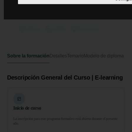
Curso Universitario de
Especialización en Primeros
Auxilios en el Deporte
400 horas
16 ECTS
Formato online
Sobre la formación
Detalles
Temario
Modelo de diploma
Descripción General del Curso | E-learning
Inicio de curso
La inscripción para este programa formativo está abierta durante el presente
año.