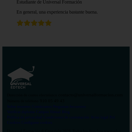
Estudiante de Universal Formación
En general, una experiencia bastante buena.
contacto@universalformacion.com
Dirección de correo electrónico
910 05 49 43
Número de teléfono
Sobre nosotros
Contáctanos
Preguntas frecuentes
Verificar diploma
Campus Virtual
Blog
Política de privacidad
Condiciones de contratación
Aviso legal
Pol.
Cookies
Configurar cookies
Universal Formación © Copyright 2026. Todos los derechos reservados.