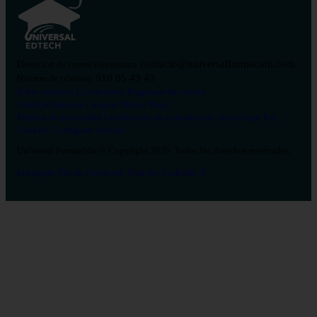
contacto@universalformacion.com
Dirección de correo electrónico
910 05 49 43
Número de teléfono
Sobre nosotros
Contáctanos
Preguntas frecuentes
Verificar diploma
Campus Virtual
Blog
Política de privacidad
Condiciones de contratación
Aviso legal
Pol.
Cookies
Configurar cookies
Universal Formación © Copyright 2026. Todos los derechos reservados.
Instagram
Tiktok
Facebook
Youtube
Linkedin
X
Salud
26
Enfermería
Psicología
Celador
TCAE