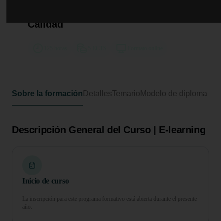
Curso en Principios y Métodos
para la Mejora Continua de la
Calidad
125 horas
5 ECTS
Formato online
Sobre la formación
Detalles
Temario
Modelo de diploma
Descripción General del Curso | E-learning
Inicio de curso
La inscripción para este programa formativo está abierta durante el presente
año.