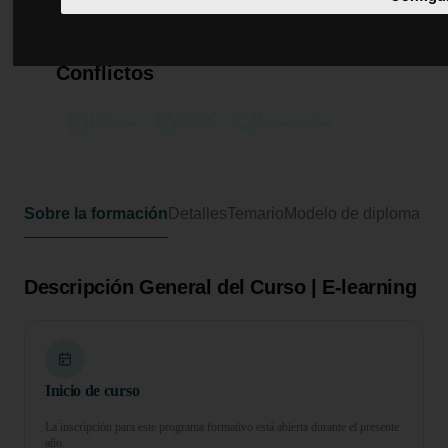
Curso Universitario de
Especialización en Técnicas de
Mediación y Solución de
Conflictos
125 horas
5 ECTS
Formato online
Sobre la formación
Detalles
Temario
Modelo de diploma
Descripción General del Curso | E-learning
Inicio de curso
La inscripción para este programa formativo está abierta durante el presente
año.