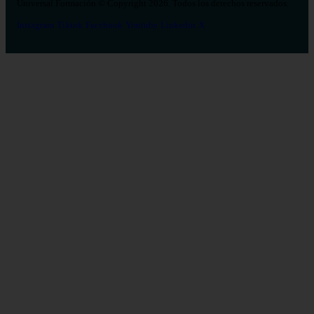
Universal Formación © Copyright 2026. Todos los derechos reservados.
Instagram
Tiktok
Facebook
Youtube
Linkedin
X
Salud
26
Enfermería
Psicología
Celador
TCAE
Medicina
Logopedia
Fisioterapia
Terapia Ocupacional
Farmacia
Estética Integral y Bienestar
Veterinaria
Odontología