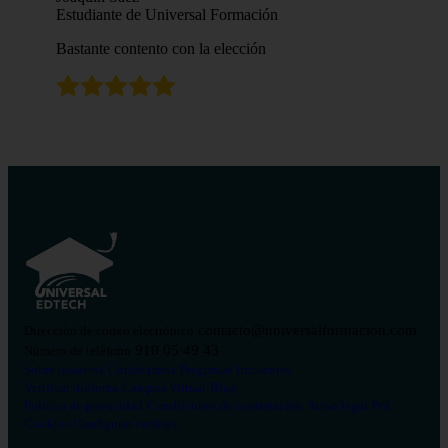
Estudiante de Universal Formación
Bastante contento con la elección
contacto@universalformacion.com
Dirección de correo electrónico
910 05 49 43
Número de teléfono
Sobre nosotros
Contáctanos
Preguntas frecuentes
Verificar diploma
Campus Virtual
Blog
Política de privacidad
Condiciones de contratación
Aviso legal
Pol.
Cookies
Configurar cookies