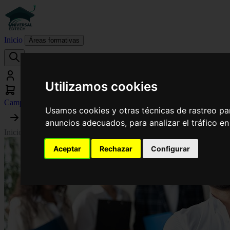
Inicio
Áreas formativas
Utilizamos cookies
Campus virtual
Usamos cookies y otras técnicas de rastreo pa
anuncios adecuados, para analizar el tráfico e
Inicio
›
Administración y Finanzas
›
Curso Superior en Habilidades Dir
Aceptar
Rechazar
Configurar