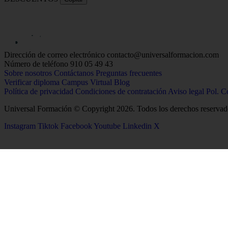
Dirección de correo electrónico
contacto@universalformacion.com
Número de teléfono
910 05 49 43
Sobre nosotros
Contáctanos
Preguntas frecuentes
Verificar diploma
Campus Virtual
Blog
Política de privacidad
Condiciones de contratación
Aviso legal
Pol. C
Universal Formación © Copyright 2026. Todos los derechos reservad
Instagram
Tiktok
Facebook
Youtube
Linkedin
X
26
Salud
Ciencias
Enfermería
Química
Psicología
Biología
Celador
Biotecnología
TCAE
Tecnología de los Alim