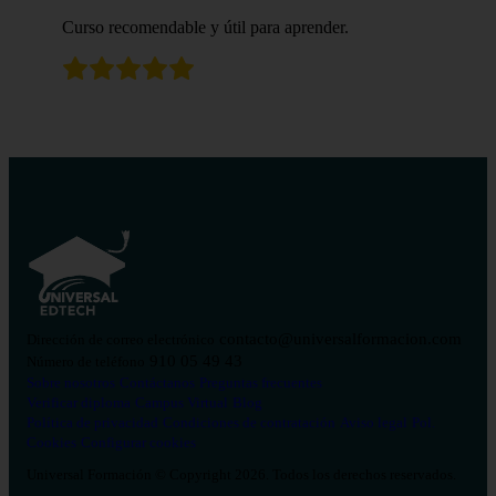
Curso recomendable y útil para aprender.
contacto@universalformacion.com
Dirección de correo electrónico
910 05 49 43
Número de teléfono
Sobre nosotros
Contáctanos
Preguntas frecuentes
Verificar diploma
Campus Virtual
Blog
Política de privacidad
Condiciones de contratación
Aviso legal
Pol.
Cookies
Configurar cookies
Universal Formación © Copyright 2026. Todos los derechos reservados.