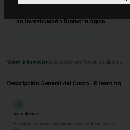
Curso Universitario de
Especialización en Uso de
Software Avanzado y Computación
en Investigación Biotecnológica
150 horas
6 ECTS
Formato online
Sobre la formación
Detalles
Temario
Modelo de diploma
Descripción General del Curso | E-learning
Inicio de curso
La inscripción para este programa formativo está abierta durante el presente
año.