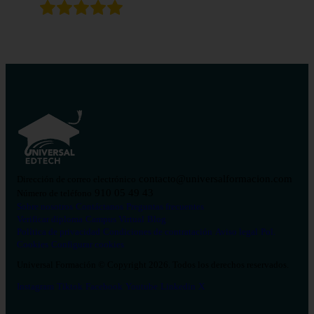
contacto@universalformacion.com
Dirección de correo electrónico
910 05 49 43
Número de teléfono
Sobre nosotros
Contáctanos
Preguntas frecuentes
Verificar diploma
Campus Virtual
Blog
Política de privacidad
Condiciones de contratación
Aviso legal
Pol.
Cookies
Configurar cookies
Universal Formación © Copyright 2026. Todos los derechos reservados.
Instagram
Tiktok
Facebook
Youtube
Linkedin
X