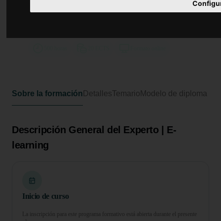
Experto Universitario en
Configu
Producción y Desarrollo de
Biotecnología Industrial
500 horas
20 ECTS
Formato online
Sobre la formación
Detalles
Temario
Modelo de diploma
Descripción General del Experto | E-
learning
Inicio de curso
La inscripción para este programa formativo está abierta durante el presente