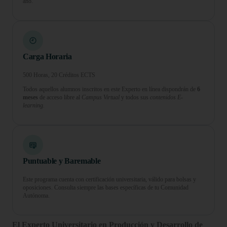
año.
Carga Horaria
500 Horas, 20 Créditos ECTS
Todos aquellos alumnos inscritos en este Experto en línea dispondrán de
6
meses
de acceso libre al
Campus Virtual
y todos sus
contenidos E-
learning.
Puntuable y Baremable
Este programa cuenta con certificación universitaria, válido para bolsas y
oposiciones. Consulta siempre las bases específicas de tu Comunidad
Autónoma.
El Experto Universitario en Producción y Desarrollo de