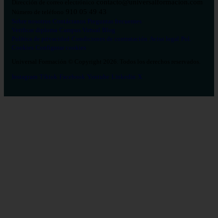
contacto@universalformacion.com
Dirección de correo electrónico
910 05 49 43
Número de teléfono
Sobre nosotros
Contáctanos
Preguntas frecuentes
Verificar diploma
Campus Virtual
Blog
Política de privacidad
Condiciones de contratación
Aviso legal
Pol.
Cookies
Configurar cookies
Universal Formación © Copyright 2026. Todos los derechos reservados.
Instagram
Tiktok
Facebook
Youtube
Linkedin
X
Salud
26
Enfermería
Psicología
Celador
TCAE
Medicina
Logopedia
Fisioterapia