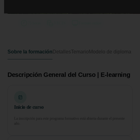
Curso en Implementación de
Sistemas de Gestión Ambiental
75 horas
3 ECTS
Formato online
Sobre la formación
Detalles
Temario
Modelo de diploma
Descripción General del Curso | E-learning
Inicio de curso
La inscripción para este programa formativo está abierta durante el presente
año.