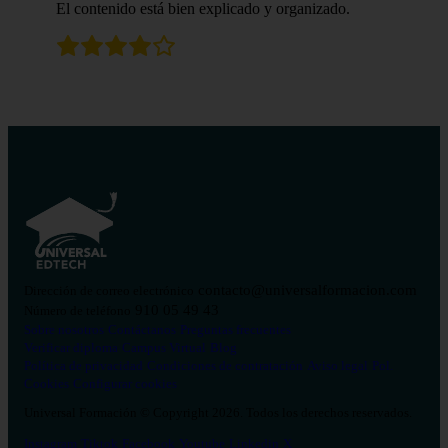
El contenido está bien explicado y organizado.
contacto@universalformacion.com
Dirección de correo electrónico
910 05 49 43
Número de teléfono
Sobre nosotros
Contáctanos
Preguntas frecuentes
Verificar diploma
Campus Virtual
Blog
Política de privacidad
Condiciones de contratación
Aviso legal
Pol.
Cookies
Configurar cookies
Universal Formación © Copyright 2026. Todos los derechos reservados.
Instagram
Tiktok
Facebook
Youtube
Linkedin
X