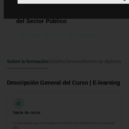
Curso Universitario de
Especialización en Actualización y
Aplicación de la Ley de Contratos
del Sector Público
175 horas
7 ECTS
Formato online
Sobre la formación
Detalles
Temario
Modelo de diploma
Descripción General del Curso | E-learning
Inicio de curso
La inscripción para este programa formativo está abierta durante el presente
año.