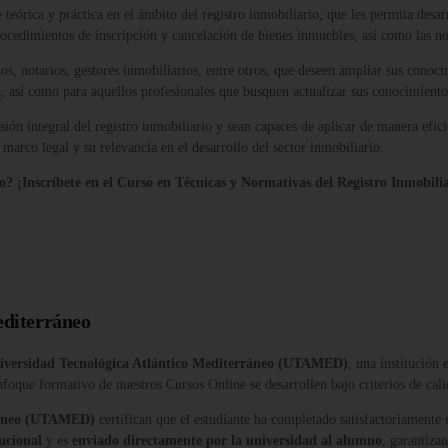
 teórica y práctica en el ámbito del registro inmobiliario, que les permita desar
procedimientos de inscripción y cancelación de bienes inmuebles, así como las no
os, notarios, gestores inmobiliarios, entre otros, que deseen ampliar sus conoc
rea, así como para aquellos profesionales que busquen actualizar sus conocimient
sión integral del registro inmobiliario y sean capaces de aplicar de manera efi
l marco legal y su relevancia en el desarrollo del sector inmobiliario.
o? ¡Inscríbete en el Curso en Técnicas y Normativas del Registro Inmobilia
editerráneo
iversidad Tecnológica Atlántico Mediterráneo (UTAMED)
, una institución
nfoque formativo de nuestros Cursos Online se desarrollen bajo criterios de cali
rráneo (UTAMED)
certifican que el estudiante ha completado satisfactoriamente
tucional
y es
enviado directamente por la universidad al alumno
, garantiza