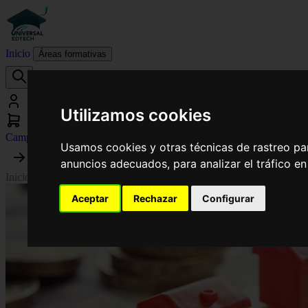
Inicio
Áreas formativas
Utilizamos cookies
Campus virtual
Usamos cookies y otras técnicas de rastreo pa
anuncios adecuados, para analizar el tráfico e
Inicio
›
Derecho
›
Curso en Técnicas y Normativas del Registro Inmobil
Aceptar
Rechazar
Configurar