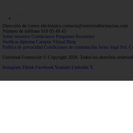
Dirección de correo electrónico
contacto@universalformacion.com
Número de teléfono
910 05 49 43
Sobre nosotros
Contáctanos
Preguntas frecuentes
Verificar diploma
Campus Virtual
Blog
Política de privacidad
Condiciones de contratación
Aviso legal
Pol. C
Universal Formación © Copyright 2026. Todos los derechos reservad
Instagram
Tiktok
Facebook
Youtube
Linkedin
X
26
Salud
Ciencias
Enfermería
Química
Psicología
Biología
Celador
Biotecnología
TCAE
Tecnología de los Alim
Medicina
Geología