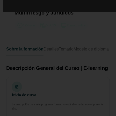
Curso en Diversificación y
Aplicación de Seguros
Multirriesgo y Jurídicos
125 horas
5 ECTS
Formato online
Sobre la formación
Detalles
Temario
Modelo de diploma
Descripción General del Curso | E-learning
Inicio de curso
La inscripción para este programa formativo está abierta durante el presente
año.