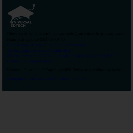
contacto@universalformacion.com
Dirección de correo electrónico
910 05 49 43
Número de teléfono
Sobre nosotros
Contáctanos
Preguntas frecuentes
Verificar diploma
Campus Virtual
Blog
Política de privacidad
Condiciones de contratación
Aviso legal
Pol.
Cookies
Configurar cookies
Universal Formación © Copyright 2026. Todos los derechos reservados.
Instagram
Tiktok
Facebook
Youtube
Linkedin
X
Salud
26
Enfermería
Psicología
Celador