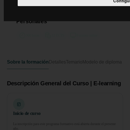
Curso Universitario de
Configu
Especialización en Legislación y
Gestión de la Protección de Datos
Personales
300 horas
12 ECTS
Formato online
Sobre la formación
Detalles
Temario
Modelo de diploma
Descripción General del Curso | E-learning
Inicio de curso
La inscripción para este programa formativo está abierta durante el presente
año.