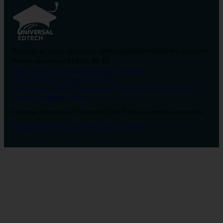
contacto@universalformacion.com
Dirección de correo electrónico
910 05 49 43
Número de teléfono
Sobre nosotros
Contáctanos
Preguntas frecuentes
Verificar diploma
Campus Virtual
Blog
Política de privacidad
Condiciones de contratación
Aviso legal
Pol.
Cookies
Configurar cookies
Universal Formación © Copyright 2026. Todos los derechos reservados.
Instagram
Tiktok
Facebook
Youtube
Linkedin
X
Salud
26
Enfermería
Psicología
Celador