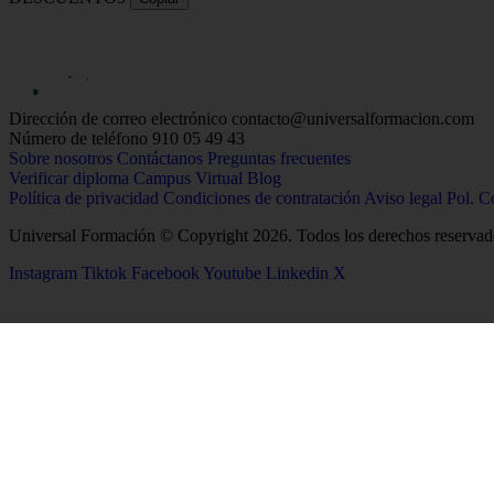
Dirección de correo electrónico
contacto@universalformacion.com
Número de teléfono
910 05 49 43
Sobre nosotros
Contáctanos
Preguntas frecuentes
Verificar diploma
Campus Virtual
Blog
Política de privacidad
Condiciones de contratación
Aviso legal
Pol. C
Universal Formación © Copyright 2026. Todos los derechos reservad
Instagram
Tiktok
Facebook
Youtube
Linkedin
X
26
Salud
Ciencias
Enfermería
Química
Psicología
Biología
Celador
Biotecnología
TCAE
Tecnología de los Alim