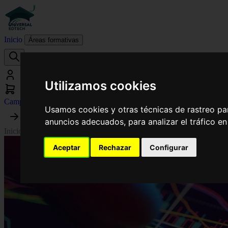
Inicio
Áreas formativas
Utilizamos cookies
Campus virtual
Usamos cookies y otras técnicas de rastreo pa
anuncios adecuados, para analizar el tráfico e
Inicio
›
Economía
›
Curso de Desarrollo Profesional en Fundamentos y E
Aceptar
Rechazar
Configurar