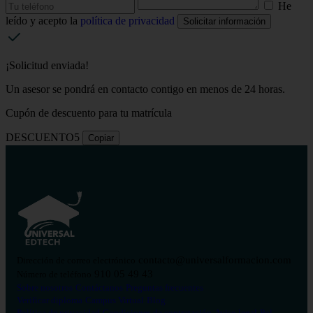
He
leído y acepto la
política de privacidad
Solicitar información
¡Solicitud enviada!
Un asesor se pondrá en contacto contigo en menos de 24 horas.
Cupón de descuento para tu matrícula
DESCUENTO5
Copiar
contacto@universalformacion.com
Dirección de correo electrónico
910 05 49 43
Número de teléfono
Sobre nosotros
Contáctanos
Preguntas frecuentes
Verificar diploma
Campus Virtual
Blog
Política de privacidad
Condiciones de contratación
Aviso legal
Pol.