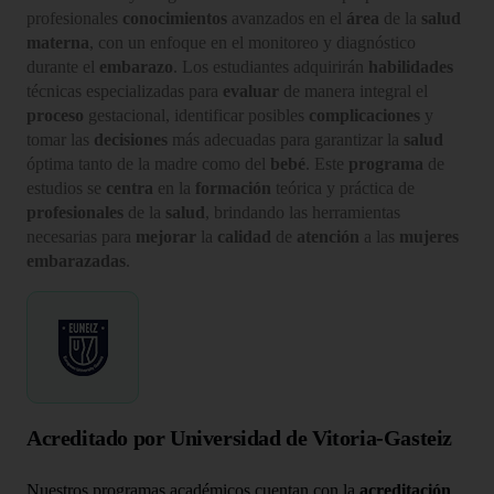
profesionales
conocimientos
avanzados en el
área
de la
salud
materna
, con un enfoque en el monitoreo y diagnóstico
durante el
embarazo
. Los estudiantes adquirirán
habilidades
técnicas especializadas para
evaluar
de manera integral el
proceso
gestacional, identificar posibles
complicaciones
y
tomar las
decisiones
más adecuadas para garantizar la
salud
óptima tanto de la madre como del
bebé
. Este
programa
de
estudios se
centra
en la
formación
teórica y práctica de
profesionales
de la
salud
, brindando las herramientas
necesarias para
mejorar
la
calidad
de
atención
a las
mujeres
embarazadas
.
Acreditado por Universidad de Vitoria-Gasteiz
Nuestros programas académicos cuentan con la
acreditación