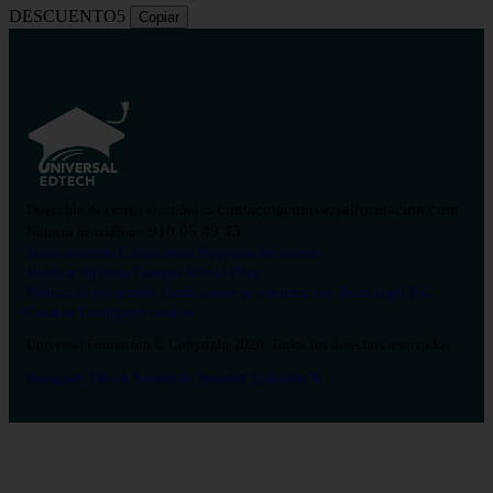
DESCUENTO5
Copiar
contacto@universalformacion.com
Dirección de correo electrónico
910 05 49 43
Número de teléfono
Sobre nosotros
Contáctanos
Preguntas frecuentes
Verificar diploma
Campus Virtual
Blog
Política de privacidad
Condiciones de contratación
Aviso legal
Pol.
Cookies
Configurar cookies
Universal Formación © Copyright 2026. Todos los derechos reservados.
Instagram
Tiktok
Facebook
Youtube
Linkedin
X
Salud
26