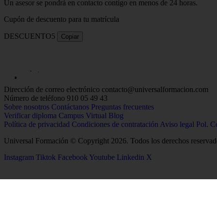
Un asesor se pondrá en contacto contigo en menos de 24 horas.
Cupón de descuento para tu matrícula
DESCUENTO5
Copiar
Dirección de correo electrónico
contacto@universalformacion.com
Número de teléfono
910 05 49 43
Sobre nosotros
Contáctanos
Preguntas frecuentes
Verificar diploma
Campus Virtual
Blog
Política de privacidad
Condiciones de contratación
Aviso legal
Pol. C
Universal Formación © Copyright 2026. Todos los derechos reservad
Instagram
Tiktok
Facebook
Youtube
Linkedin
X
26
Salud
Ciencias
Enfermería
Química