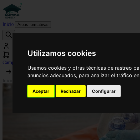
Inicio
Áreas formativas
Utilizamos cookies
Campus virtual
Usamos cookies y otras técnicas de rastreo pa
anuncios adecuados, para analizar el tráfico e
Inicio
›
Enfermería
›
Curso Universitario de Especialización en Aplicac
Aceptar
Rechazar
Configurar