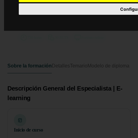
Especialista Universitario en
Cuidados Paliativos: Enfoques
Configu
Integrales y Atención Domiciliaria
al Paciente Terminal
750 horas
30 ECTS
Formato online
Sobre la formación
Detalles
Temario
Modelo de diploma
Descripción General del Especialista | E-
learning
Inicio de curso