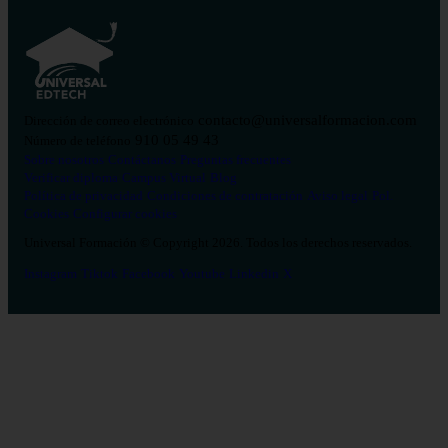
contacto@universalformacion.com
Dirección de correo electrónico
910 05 49 43
Número de teléfono
Sobre nosotros
Contáctanos
Preguntas frecuentes
Verificar diploma
Campus Virtual
Blog
Política de privacidad
Condiciones de contratación
Aviso legal
Pol.
Cookies
Configurar cookies
Universal Formación © Copyright 2026. Todos los derechos reservados.
Instagram
Tiktok
Facebook
Youtube
Linkedin
X
Salud
26
Enfermería
Psicología
Celador