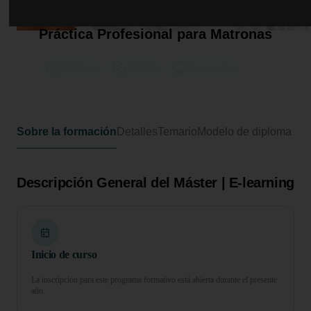
Máster de Formación Permanente
en Actualización Integral y
Práctica Profesional para Matronas
1500 horas
60 ECTS
Formato online
Sobre la formación
Detalles
Temario
Modelo de diploma
Descripción General del Máster | E-learning
Inicio de curso
La inscripción para este programa formativo está abierta durante el presente
año.