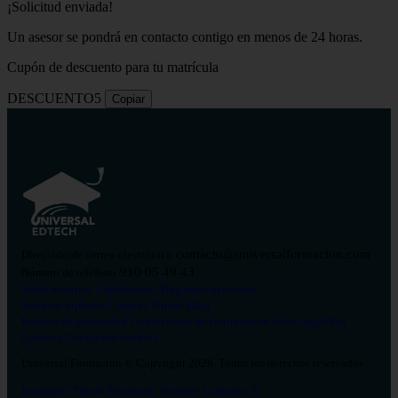
¡Solicitud enviada!
Un asesor se pondrá en contacto contigo en menos de 24 horas.
Cupón de descuento para tu matrícula
DESCUENTO5
Copiar
contacto@universalformacion.com
Dirección de correo electrónico
910 05 49 43
Número de teléfono
Sobre nosotros
Contáctanos
Preguntas frecuentes
Verificar diploma
Campus Virtual
Blog
Política de privacidad
Condiciones de contratación
Aviso legal
Pol.
Cookies
Configurar cookies
Universal Formación © Copyright 2026. Todos los derechos reservados.
Instagram
Tiktok
Facebook
Youtube
Linkedin
X