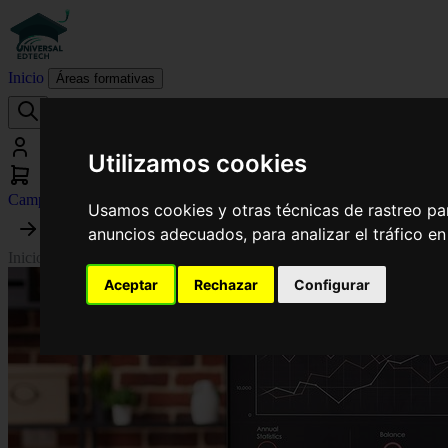
Inicio
Áreas formativas
Utilizamos cookies
Campus virtual
Usamos cookies y otras técnicas de rastreo pa
anuncios adecuados, para analizar el tráfico e
Inicio
›
Estadística
›
Curso en Técnicas de Análisis de Datos para Investi
Aceptar
Rechazar
Configurar