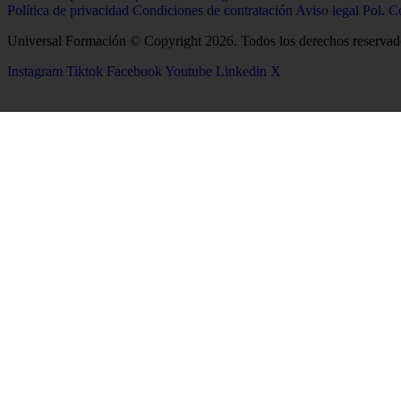
Política de privacidad
Condiciones de contratación
Aviso legal
Pol. C
Universal Formación © Copyright 2026. Todos los derechos reservad
Instagram
Tiktok
Facebook
Youtube
Linkedin
X
26
Salud
Ciencias
Enfermería
Química
Psicología
Biología
Celador
Biotecnología
TCAE
Tecnología de los Alim
Medicina
Geología
Logopedia
Ciencias Ambientales
Fisioterapia
Física
Terapia Ocupacional
Producción Agropecuar
Farmacia
Óptica y Optometría
Estética Integral y Bienestar
Matemáticas