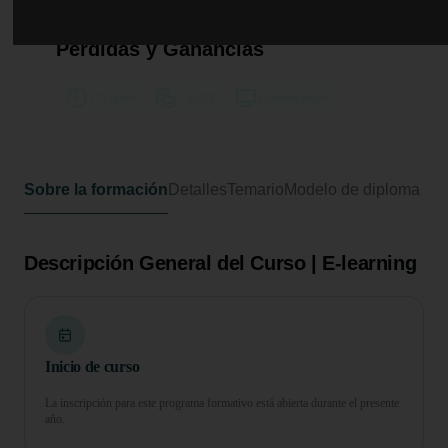
Curso de Desarrollo Profesional en
Análisis y Gestión de la Cuenta de
Pérdidas y Ganancias
175 horas
7 ECTS
Formato online
Sobre la formación
Detalles
Temario
Modelo de diploma
Descripción General del Curso | E-learning
Inicio de curso
La inscripción para este programa formativo está abierta durante el presente
año.