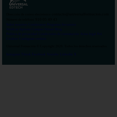
contacto@universalformacion.com
Dirección de correo electrónico
910 05 49 43
Número de teléfono
Sobre nosotros
Contáctanos
Preguntas frecuentes
Verificar diploma
Campus Virtual
Blog
Política de privacidad
Condiciones de contratación
Aviso legal
Pol.
Cookies
Configurar cookies
Universal Formación © Copyright 2026. Todos los derechos reservados.
Instagram
Tiktok
Facebook
Youtube
Linkedin
X
Salud
26
Enfermería
Psicología
Celador
TCAE
Medicina