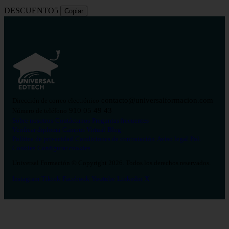
DESCUENTO5
Copiar
contacto@universalformacion.com
Dirección de correo electrónico
910 05 49 43
Número de teléfono
Sobre nosotros
Contáctanos
Preguntas frecuentes
Verificar diploma
Campus Virtual
Blog
Política de privacidad
Condiciones de contratación
Aviso legal
Pol.
Cookies
Configurar cookies
Universal Formación © Copyright 2026. Todos los derechos reservados.
Instagram
Tiktok
Facebook
Youtube
Linkedin
X