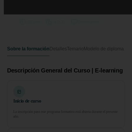
Curso de Desarrollo Profesional en
Cierre Contable
350 horas
14 ECTS
Formato online
Sobre la formación
Detalles
Temario
Modelo de diploma
Descripción General del Curso | E-learning
Inicio de curso
La inscripción para este programa formativo está abierta durante el presente
año.