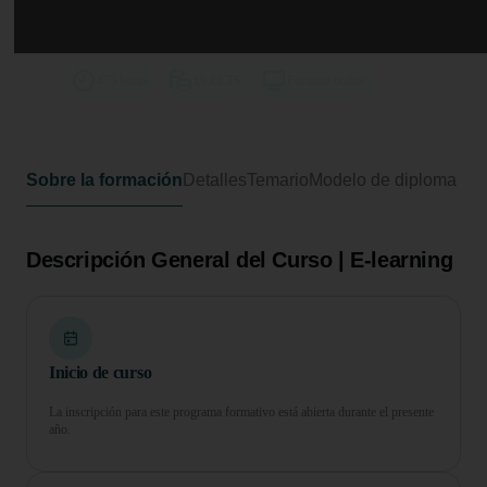
Curso Universitario de
Especialización en Contabilidad
475 horas
19 ECTS
Formato online
Sobre la formación
Detalles
Temario
Modelo de diploma
Descripción General del Curso | E-learning
Inicio de curso
La inscripción para este programa formativo está abierta durante el presente
año.