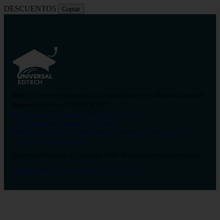
DESCUENTO5
Copiar
contacto@universalformacion.com
Dirección de correo electrónico
910 05 49 43
Número de teléfono
Sobre nosotros
Contáctanos
Preguntas frecuentes
Verificar diploma
Campus Virtual
Blog
Política de privacidad
Condiciones de contratación
Aviso legal
Pol.
Cookies
Configurar cookies
Universal Formación © Copyright 2026. Todos los derechos reservados.
Instagram
Tiktok
Facebook
Youtube
Linkedin
X