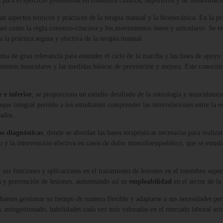
 para el ejercicio profesional en contextos clínicos, deportivos y de rehabilitaci
dan aspectos teóricos y prácticos de la terapia manual y la biomecánica. En la p
na, así como la regla convexo-cóncava y los movimientos óseos y articulares. Se e
a la práctica segura y efectiva de la terapia manual.
ema de gran relevancia para entender el ciclo de la marcha y las fases de apoyo 
ientos musculares y las medidas básicas de prevención y mejora. Este conocimie
 e inferior
, se proporciona un estudio detallado de la osteología y musculatur
ue integral permite a los estudiantes comprender las interrelaciones entre la e
uados.
s diagnósticas
, donde se abordan las bases terapéuticas necesarias para realiza
o y la intervención efectiva en casos de dolor musculoesquelético, que se estud
n sus funciones y aplicaciones en el tratamiento de lesiones en el miembro supe
ón y prevención de lesiones, aumentando así su
empleabilidad
en el sector de la
udiantes gestionar su tiempo de manera flexible y adaptarse a sus necesidades pe
 autogestionado, habilidades cada vez más valoradas en el mercado laboral actu