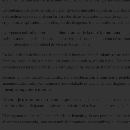
este curso permite a los participantes adquirir competencias que son esenciales
El contenido del curso se estructura en diversas unidades didácticas que abor
ortopédica
, donde se analizan las características especiales de esta discipli
ergonómicos aplicados a la protección del terapeuta, lo que resulta crucial par
La segunda unidad se centra en la
biomecánica de la marcha humana
, un t
cadenas musculares implicadas en la marcha, así como la detección de acortam
que pueden afectar la calidad de vida de los pacientes.
En las unidades dedicadas a la anatomía y biomecánica del
miembro superior
hombro, codo, muñeca y mano, así como de la cadera, rodilla y pie. Este enfoq
de técnicas de terapia manual y la formulación de planes de tratamiento adec
Además, el curso incluye una unidad sobre
exploración, anamnesis y prueba
anamnesis adecuada y un examen físico detallado es crucial para el diagnóstic
miembro superior e inferior
.
El
vendaje neuromuscular
es otro aspecto clave del curso, donde se analiza
permite a los participantes implementar técnicas efectivas para la recuperaci
El programa se desarrolla en modalidad
e-learning
, lo que permite a los est
el acceso al contenido, sino que también promueve un aprendizaje autónomo y