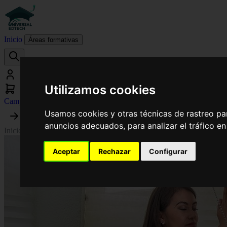
Inicio
Áreas formativas
Utilizamos cookies
Campus virtual
Usamos cookies y otras técnicas de rastreo pa
anuncios adecuados, para analizar el tráfico e
Inicio
›
Fisioterapia
›
Curso de Desarrollo Profesional en Biomecánica A
Aceptar
Rechazar
Configurar