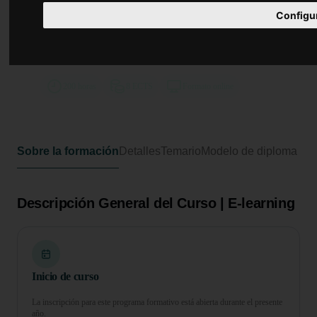
Curso Universitario de
Configu
Especialización en Técnicas
Avanzadas en Masaje y
Rehabilitación Deportiva
200 horas
8 ECTS
Formato online
Sobre la formación
Detalles
Temario
Modelo de diploma
Descripción General del Curso | E-learning
Inicio de curso
La inscripción para este programa formativo está abierta durante el presente
año.