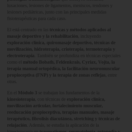
luxaciones, lesiones de ligamentos, meniscos, tendones y
lesiones pediátricas, junto con las principales medidas
fisioterapéuticas para cada caso.
El
está centrado en las
técnicas y métodos aplicados al
masaje deportivo y la rehabilitación
, incluyendo
exploración clínica, quiromasaje deportivo, técnicas de
movilización, hidroterapia, crioterapia, termoterapia y
electroterapia
. También se profundiza en técnicas especiales
como el
método Bobath, Feldenkrais, Cyriax, Vojta, la
terapia manual ortopédica, la facilitación neuromuscular
propioceptiva (FNP) y la terapia de zonas reflejas
, entre
otras.
En el
Módulo 3
se trabajan los fundamentos de la
kinesioterapia
, con técnicas de
exploración clínica,
movilización articular, fortalecimiento muscular,
reeducación propioceptiva, terapias manuales, masaje
terapéutico, fibrolisis diacutánea, stretching y técnicas de
relajación
. Además, se estudia la aplicación de la
kinesioterapia en
traumatismos, reumatología, ortopedia y