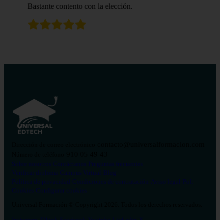
Bastante contento con la elección.
contacto@universalformacion.com
Dirección de correo electrónico
910 05 49 43
Número de teléfono
Sobre nosotros
Contáctanos
Preguntas frecuentes
Verificar diploma
Campus Virtual
Blog
Política de privacidad
Condiciones de contratación
Aviso legal
Pol.
Cookies
Configurar cookies
Universal Formación © Copyright 2026. Todos los derechos reservados.
Instagram
Tiktok
Facebook
Youtube
Linkedin
X