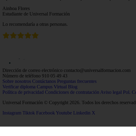
Ainhoa Flores
Estudiante de Universal Formación
Lo recomendaría a otras personas.
Dirección de correo electrónico
contacto@universalformacion.com
Número de teléfono
910 05 49 43
Sobre nosotros
Contáctanos
Preguntas frecuentes
Verificar diploma
Campus Virtual
Blog
Política de privacidad
Condiciones de contratación
Aviso legal
Pol. C
Universal Formación © Copyright 2026. Todos los derechos reservad
Instagram
Tiktok
Facebook
Youtube
Linkedin
X