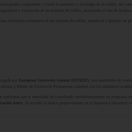
articipantes comprender a fondo la anatomía y fisiología de la rodilla, así como
agnóstico y evaluación de las lesiones de rodilla, incluyendo el uso de técnica
una evaluación exhaustiva de las lesiones de rodilla, planificar y ejecutar un p
orgada por
European University Gasteiz
(
EUNEIZ
), una institución de reno
ecialistas y Máster de Formación Permanente cumplen con los estándares acadé
z
confirman que el estudiante ha completado satisfactoriamente un programa de
icación único
. Al acceder al enlace proporcionado en el diploma e introducir es