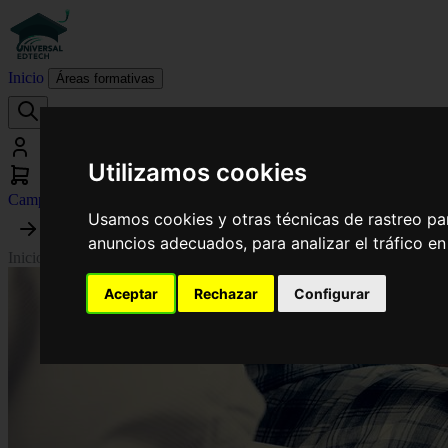
Inicio
Áreas formativas
Utilizamos cookies
Campus virtual
Usamos cookies y otras técnicas de rastreo pa
anuncios adecuados, para analizar el tráfico e
Inicio
›
Fisioterapia
›
Curso Universitario de Especialización en Lesione
Aceptar
Rechazar
Configurar