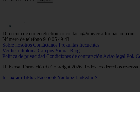
Dirección de correo electrónico
contacto@universalformacion.com
Número de teléfono
910 05 49 43
Sobre nosotros
Contáctanos
Preguntas frecuentes
Verificar diploma
Campus Virtual
Blog
Política de privacidad
Condiciones de contratación
Aviso legal
Pol. C
Universal Formación © Copyright 2026. Todos los derechos reservad
Instagram
Tiktok
Facebook
Youtube
Linkedin
X
26
Salud
Ciencias
Enfermería
Química
Psicología
Biología
Celador
Biotecnología
TCAE
Tecnología de los Alim