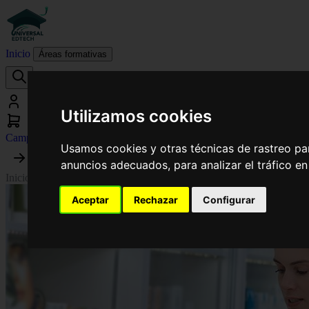
Inicio
Áreas formativas
Utilizamos cookies
Campus virtual
Usamos cookies y otras técnicas de rastreo pa
anuncios adecuados, para analizar el tráfico e
Inicio
›
Medicina
›
Curso Universitario de Especialización en Fundamen
Aceptar
Rechazar
Configurar