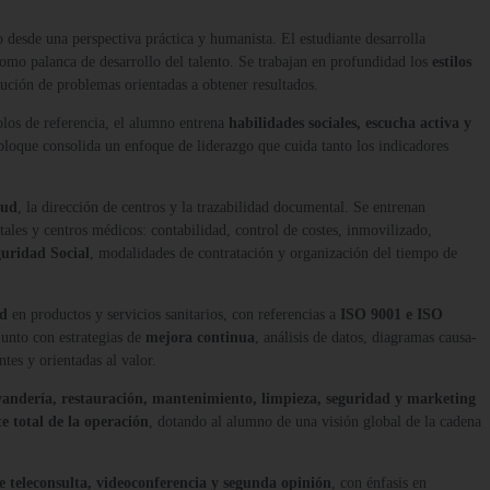
 desde una perspectiva práctica y humanista. El estudiante desarrolla
omo palanca de desarrollo del talento. Se trabajan en profundidad los
estilos
ución de problemas orientadas a obtener resultados.
colos de referencia, el alumno entrena
habilidades sociales, escucha activa y
 bloque consolida un enfoque de liderazgo que cuida tanto los indicadores
lud
, la dirección de centros y la trazabilidad documental. Se entrenan
itales y centros médicos: contabilidad, control de costes, inmovilizado,
guridad Social
, modalidades de contratación y organización del tiempo de
ad
en productos y servicios sanitarios, con referencias a
ISO 9001 e ISO
junto con estrategias de
mejora continua
, análisis de datos, diagramas causa-
tes y orientadas al valor.
vandería, restauración, mantenimiento, limpieza, seguridad y marketing
te total de la operación
, dotando al alumno de una visión global de la cadena
 teleconsulta, videoconferencia y segunda opinión
, con énfasis en