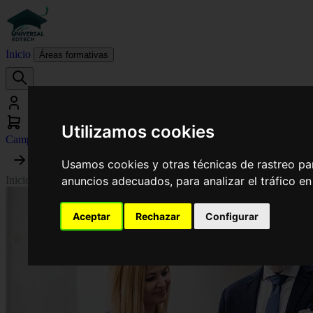
Inicio
Áreas formativas
Utilizamos cookies
Campus virtual
Usamos cookies y otras técnicas de rastreo pa
anuncios adecuados, para analizar el tráfico e
Inicio
›
Medicina
›
Máster de Formación Permanente en Liderazgo y Ges
Aceptar
Rechazar
Configurar