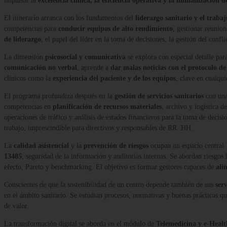
impulsar la
excelencia clínica, la eficiencia operativa y la humanización de
El itinerario arranca con los fundamentos del
liderazgo sanitario y el traba
competencias para
conducir equipos de alto rendimiento
, gestionar reunion
de liderazgo
, el papel del líder en la toma de decisiones, la gestión del confli
La dimensión
psicosocial y comunicativa
se explora con especial detalle par
comunicación no verbal
, aprende a
dar malas noticias con el protocolo 
clínicos como la
experiencia del paciente y de los equipos
, clave en cualqui
El programa profundiza después en la
gestión de servicios sanitarios
con una
competencias en
planificación de recursos materiales
, archivo y logística 
operaciones de tráfico y análisis de estados financieros para la toma de deci
trabajo, imprescindible para directivos y responsables de RR. HH.
La
calidad asistencial
y la
prevención de riesgos
ocupan un espacio central.
13485
, seguridad de la información y auditorías internas. Se abordan riesgos 
efecto, Pareto y benchmarking. El objetivo es formar gestores capaces de
ali
Conscientes de que la sostenibilidad de un centro depende también de sus
serv
en el ámbito sanitario. Se estudian procesos, normativas y buenas prácticas 
de valor.
La transformación digital se aborda en el módulo de
Telemedicina y e-Healt