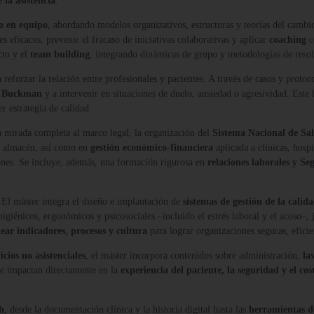
 la asistencia
.
jo en equipo
, abordando modelos organizativos, estructuras y teorías del cambio
es eficaces, prevenir el fracaso de iniciativas colaborativas y aplicar
coaching
c
cto y el
team building
, integrando dinámicas de grupo y metodologías de resol
a reforzar la relación entre profesionales y pacientes. A través de casos y proto
de Buckman
y a intervenir en situaciones de duelo, ansiedad o agresividad. Este
er estrategia de calidad.
 mirada completa al marco legal, la organización del
Sistema Nacional de Sa
de almacén, así como en
gestión económico-financiera
aplicada a clínicas, hosp
siones. Se incluye, además, una formación rigurosa en
relaciones laborales y Se
 El máster integra el diseño e implantación de
sistemas de gestión de la calid
higiénicos, ergonómicos y psicosociales –incluido el estrés laboral y el acoso–, 
near indicadores, procesos y cultura
para lograr organizaciones seguras, eficien
icios no asistenciales
, el máster incorpora contenidos sobre administración,
la
que impactan directamente en la
experiencia del paciente, la seguridad y el cos
h
, desde la documentación clínica y la historia digital hasta las
herramientas de