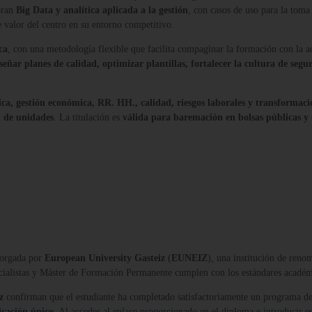
oran
Big Data y analítica aplicada a la gestión
, con casos de uso para la toma
e valor del centro en su entorno competitivo.
ca
, con una metodología flexible que facilita compaginar la formación con la act
señar planes de calidad, optimizar plantillas, fortalecer la cultura de s
ica, gestión económica, RR. HH., calidad, riesgos laborales y transformaci
n de unidades
. La titulación es
válida para baremación en bolsas públicas y 
orgada por
European University Gasteiz
(
EUNEIZ
), una institución de reno
ecialistas y Máster de Formación Permanente cumplen con los estándares acadé
z
confirman que el estudiante ha completado satisfactoriamente un programa de
icación único
. Al acceder al enlace proporcionado en el diploma e introducir es