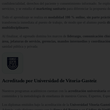
confidencialidad, derechos del paciente y consentimiento informado. Se expl
servicios, y se estudia el
marketing sanitario
para diferenciar la propuesta d
Todo el aprendizaje se realiza en
modalidad 100 % online, sin parte prácti
transferencia inmediata al puesto de trabajo, de modo que el alumno pueda
di
multidisciplinares
.
Al finalizar, el egresado domina los marcos de
liderazgo, comunicación clín
área, jefaturas de servicio, gerencias, mandos intermedios y coordinació
sanidad pública y privada.
Acreditado por Universidad de Vitoria-Gasteiz
Nuestros programas académicos cuentan con la
acreditación universitaria
ot
contenidos y la metodología de enseñanza de nuestros Cursos, Expertos, Esp
Los diplomas emitidos bajo la acreditación de la
Universidad Vitoria-Gastei
Además, cada diploma cuenta con la
firma del Rector
y un
Código de Verif