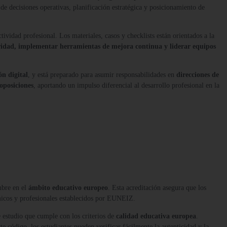
 de decisiones operativas, planificación estratégica y posicionamiento de
ividad profesional. Los materiales, casos y checklists están orientados a la
eguridad, implementar herramientas de mejora continua y liderar equipos
ón digital
, y está preparado para asumir responsabilidades en
direcciones de
oposiciones
, aportando un impulso diferencial al desarrollo profesional en la
mbre en el
ámbito educativo europeo
. Esta acreditación asegura que los
micos y profesionales establecidos por EUNEIZ.
 estudio que cumple con los criterios de
calidad educativa europea
.
te código, los estudiantes pueden verificar fácilmente la autenticidad y la