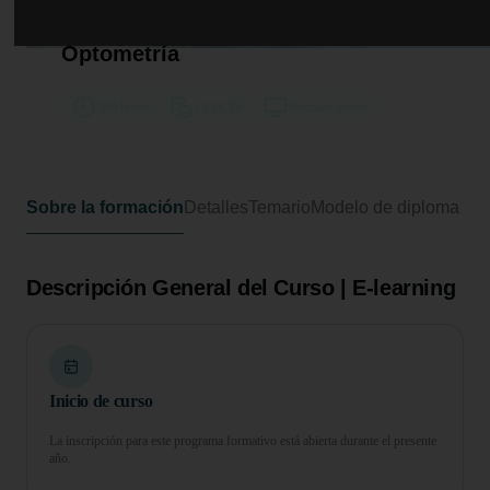
Curso Universitario de
Especialización en Óptica y
Optometría
300 horas
12 ECTS
Formato online
Sobre la formación
Detalles
Temario
Modelo de diploma
Descripción General del Curso | E-learning
Inicio de curso
La inscripción para este programa formativo está abierta durante el presente
año.