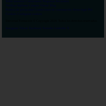
Sobre nosotros
Contáctanos
Preguntas frecuentes
Verificar diploma
Campus Virtual
Blog
Política de privacidad
Condiciones de contratación
Aviso legal
Pol.
Cookies
Configurar cookies
Universal Formación © Copyright 2026. Todos los derechos reservados.
Instagram
Tiktok
Facebook
Youtube
Linkedin
X
Salud
26
Enfermería
Psicología
Celador
TCAE
Medicina
Logopedia
Fisioterapia
Terapia Ocupacional
Farmacia