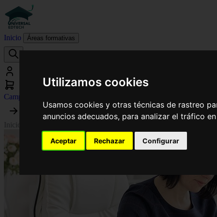
Inicio
Áreas formativas
Utilizamos cookies
Campus virtual
Usamos cookies y otras técnicas de rastreo pa
anuncios adecuados, para analizar el tráfico e
Inicio
›
Psicología
›
Curso Universitario de Especialización en Coaching
Aceptar
Rechazar
Configurar