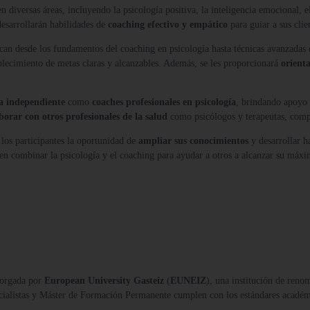
n diversas áreas, incluyendo la psicología positiva, la inteligencia emocional, e
 desarrollarán habilidades de
coaching efectivo y empático
para guiar a sus clie
an desde los fundamentos del coaching en psicología hasta técnicas avanzadas 
blecimiento de metas claras y alcanzables. Además, se les proporcionará
orienta
a independiente
como
coaches profesionales en psicología
, brindando apoyo 
borar con otros profesionales de la salud
como psicólogos y terapeutas, comp
los participantes la oportunidad de
ampliar sus conocimientos
y desarrollar h
een combinar la psicología y el coaching para ayudar a otros a alcanzar su máxi
orgada por
European University Gasteiz
(
EUNEIZ
), una institución de reno
ecialistas y Máster de Formación Permanente cumplen con los estándares acadé