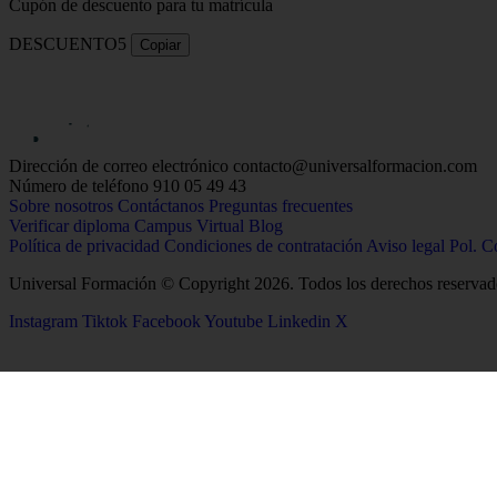
Cupón de descuento para tu matrícula
DESCUENTO5
Copiar
Dirección de correo electrónico
contacto@universalformacion.com
Número de teléfono
910 05 49 43
Sobre nosotros
Contáctanos
Preguntas frecuentes
Verificar diploma
Campus Virtual
Blog
Política de privacidad
Condiciones de contratación
Aviso legal
Pol. C
Universal Formación © Copyright 2026. Todos los derechos reservad
Instagram
Tiktok
Facebook
Youtube
Linkedin
X
26
Salud
Ciencias
Enfermería
Química
Psicología
Biología