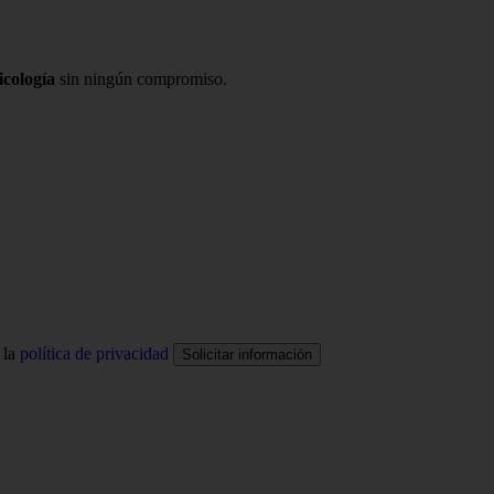
icología
sin ningún compromiso.
 la
política de privacidad
Solicitar información