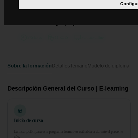
Curso de Desarrollo Profesional en
Configu
Salud Mental y Trastornos
Psíquicos: Diagnóstico,
Intervención y Apoyo Clínico
275 horas
11 ECTS
Formato online
Sobre la formación
Detalles
Temario
Modelo de diploma
Descripción General del Curso | E-learning
Inicio de curso
La inscripción para este programa formativo está abierta durante el presente
año.