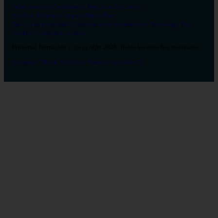
Sobre nosotros
Contáctanos
Preguntas frecuentes
Verificar diploma
Campus Virtual
Blog
Política de privacidad
Condiciones de contratación
Aviso legal
Pol.
Cookies
Configurar cookies
Universal Formación © Copyright 2026. Todos los derechos reservados.
Instagram
Tiktok
Facebook
Youtube
Linkedin
X
Salud
26
Enfermería
Psicología
Celador
TCAE
Medicina
Logopedia
Fisioterapia
Terapia Ocupacional