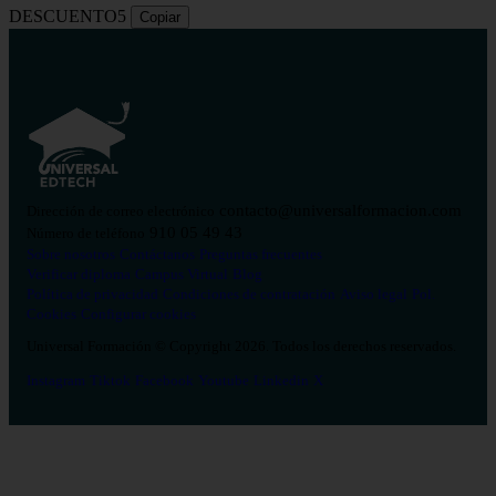
DESCUENTO5
Copiar
contacto@universalformacion.com
Dirección de correo electrónico
910 05 49 43
Número de teléfono
Sobre nosotros
Contáctanos
Preguntas frecuentes
Verificar diploma
Campus Virtual
Blog
Política de privacidad
Condiciones de contratación
Aviso legal
Pol.
Cookies
Configurar cookies
Universal Formación © Copyright 2026. Todos los derechos reservados.
Instagram
Tiktok
Facebook
Youtube
Linkedin
X
Salud
26