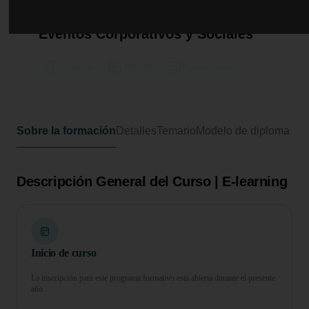
Curso de Desarrollo Profesional en
Planificación y Creación de
Eventos Corporativos y Sociales
250 horas
10 ECTS
Formato online
Sobre la formación
Detalles
Temario
Modelo de diploma
Descripción General del Curso | E-learning
Inicio de curso
La inscripción para este programa formativo está abierta durante el presente
año.