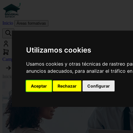
Inicio
Áreas formativas
Utilizamos cookies
Campus virtual
Usamos cookies y otras técnicas de rastreo pa
anuncios adecuados, para analizar el tráfico e
Inicio
›
Relaciones Laborales y Recursos Humanos
›
Curso de Desarroll
Aceptar
Rechazar
Configurar