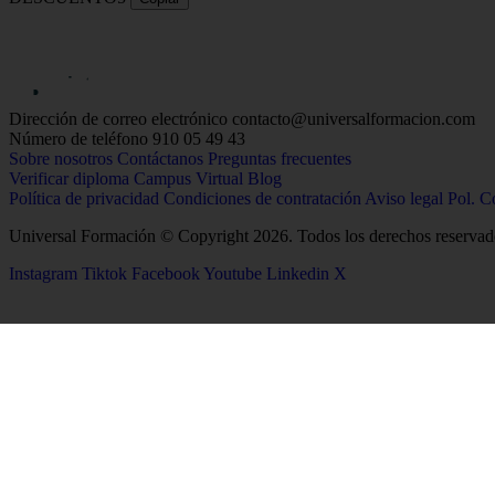
Dirección de correo electrónico
contacto@universalformacion.com
Número de teléfono
910 05 49 43
Sobre nosotros
Contáctanos
Preguntas frecuentes
Verificar diploma
Campus Virtual
Blog
Política de privacidad
Condiciones de contratación
Aviso legal
Pol. C
Universal Formación © Copyright 2026. Todos los derechos reservad
Instagram
Tiktok
Facebook
Youtube
Linkedin
X
26
Salud
Ciencias
Enfermería
Química
Psicología
Biología
Celador
Biotecnología
TCAE
Tecnología de los Alim