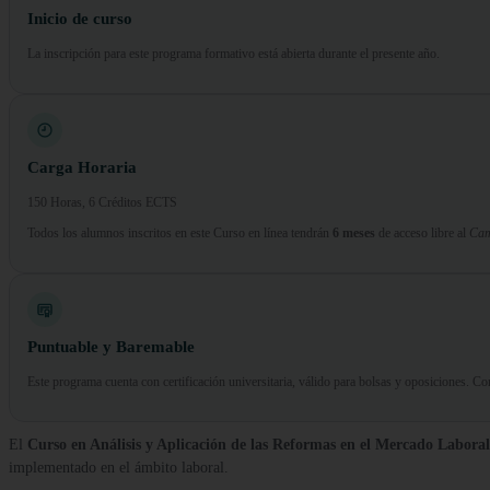
Inicio de curso
La inscripción para este programa formativo está abierta durante el presente año.
Carga Horaria
150 Horas, 6 Créditos ECTS
Todos los alumnos inscritos en este Curso en línea tendrán
6 meses
de acceso libre al
Cam
Puntuable y Baremable
Este programa cuenta con certificación universitaria, válido para bolsas y oposiciones. 
El
Curso en Análisis y Aplicación de las Reformas en el Mercado Laboral
implementado en el ámbito laboral.