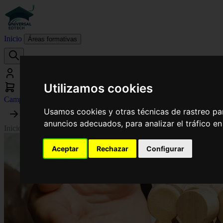
Inicio
Áreas formativas
Utilizamos cookies
Campus virtual
Usamos cookies y otras técnicas de rastreo pa
anuncios adecuados, para analizar el tráfico e
Inicio
›
Relaciones Laborales y Recursos Humanos
›
Curso Universitari
Aceptar
Rechazar
Configurar