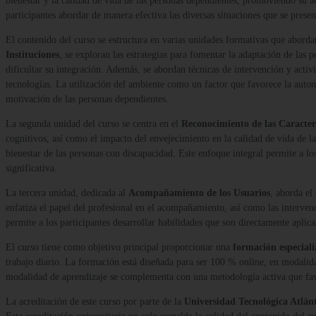
bienestar y la calidad de vida de las personas dependientes, promoviendo su au
participantes abordar de manera efectiva las diversas situaciones que se prese
El contenido del curso se estructura en varias unidades formativas que abord
Instituciones
, se exploran las estrategias para fomentar la adaptación de las p
dificultar su integración. Además, se abordan técnicas de intervención y acti
tecnologías. La utilización del ambiente como un factor que favorece la auto
motivación de las personas dependientes.
La segunda unidad del curso se centra en el
Reconocimiento de las Caracterí
cognitivos, así como el impacto del envejecimiento en la calidad de vida de l
bienestar de las personas con discapacidad. Este enfoque integral permite a l
significativa.
La tercera unidad, dedicada al
Acompañamiento de los Usuarios
, aborda el
enfatiza el papel del profesional en el acompañamiento, así como las intervenc
permite a los participantes desarrollar habilidades que son directamente aplic
El curso tiene como objetivo principal proporcionar una
formación especial
trabajo diario. La formación está diseñada para ser 100 % online, en modali
modalidad de aprendizaje se complementa con una metodología activa que favo
La acreditación de este curso por parte de la
Universidad Tecnológica Atlá