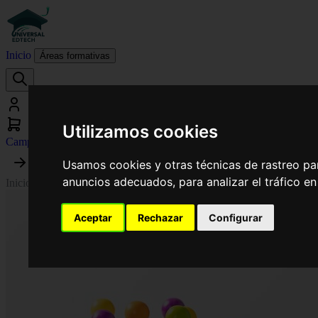
Inicio
Áreas formativas
Utilizamos cookies
Campus virtual
Usamos cookies y otras técnicas de rastreo pa
anuncios adecuados, para analizar el tráfico e
Inicio
›
Trabajo Social
›
Curso en Animación Social y Acompañamiento d
Aceptar
Rechazar
Configurar