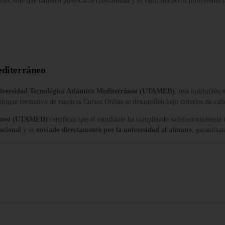
urso, sino que también potencia la credibilidad y el valor del perfil profesional
editerráneo
iversidad Tecnológica Atlántico Mediterráneo (UTAMED)
, una institución
nfoque formativo de nuestros Cursos Online se desarrollen bajo criterios de cali
rráneo (UTAMED)
certifican que el estudiante ha completado satisfactoriamente
tucional
y es
enviado directamente por la universidad al alumno
, garantiza