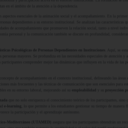
tonomía y participación activa en el entorno institucional. La formación se cen
ntan en el ámbito de la atención a la dependencia.
an aspectos esenciales de la animación social y el acompañamiento. En la primer
ersonas dependientes a su entorno institucional. Se analizan las características 
vidades de acompañamiento que promueven la relación social, tanto a nivel indi
nomía personal y la comunicación también se discute en profundidad, consideran
sticas Psicológicas de Personas Dependientes en Instituciones
. Aquí, se est
as personas mayores. Se profundiza en las necesidades especiales de atención y 
os participantes comprender mejor las dinámicas que influyen en la vida de las
 concepto de acompañamiento en el contexto institucional, delineando las áreas 
iones más frecuentes y las técnicas de comunicación que son esenciales para esta
ables en su entorno laboral, mejorando así su
empleabilidad
y su
proyección p
izada
que no solo enriquezca el conocimiento teórico de los participantes, sino
dad
e-learning
, lo que permite a los estudiantes gestionar su tiempo de manera f
rece la participación y el aprendizaje autónomo.
ntico-Mediterráneo (UTAMED)
asegura que los participantes obtendrán un rec