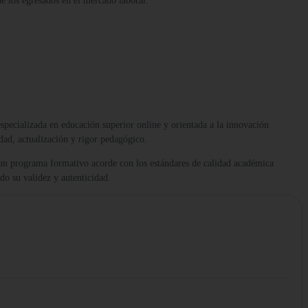
 de los egresados en el mercado laboral.
 especializada en educación superior online y orientada a la innovación
dad, actualización y rigor pedagógico.
 un programa formativo acorde con los estándares de calidad académica
ndo su validez y autenticidad.