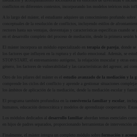
mediación y acompañamiento sociolaboral en entornos de diversidad e inclusió
conflictos en diferentes contextos, incorporando los modelos teóricos más inf
A lo largo del máster, el estudiante adquiere un conocimiento profundo sobre e
conceptuales de la resolución de conflictos, incluyendo estilos de afrontamien
rectores hasta sus ventajas, desventajas y características específicas cuando 
en el desarrollo completo del proceso de mediación, desde la primera sesión h
El máster incorpora un módulo especializado en
terapia de pareja
, donde se
los factores que influyen en la ruptura y el duelo emocional. Además, se estu
STOP/START, el entrenamiento autógeno, la relajación muscular y otras estrate
género, los factores de vulnerabilidad y las características del agresor, así c
Otro de los pilares del máster es el
estudio avanzado de la mediación y la ge
comprende los ciclos del conflicto y aprende a gestionar situaciones complej
los ámbitos de aplicación de la mediación, desde la mediación escolar y famili
El programa también profundiza en la
convivencia familiar y escolar
, inclu
humanos, educación democrática y modelos de aprendizaje cooperativo. Estas 
Los módulos dedicados al
desarrollo familiar
abordan temas esenciales como la
en hijos de padres separados, proporcionando herramientas de intervención alt
Finalmente, el máster integra un completo módulo sobre
formación y acompa