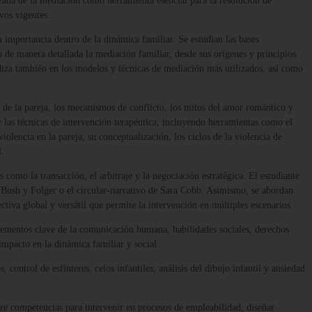
zada de la mediación como herramienta esencial para la resolución de
vos vigentes.
u importancia dentro de la dinámica familiar. Se estudian las bases
a de manera detallada la mediación familiar, desde sus orígenes y principios
undiza también en los modelos y técnicas de mediación más utilizados, así como
o de la pareja, los mecanismos de conflicto, los mitos del amor romántico y
y las técnicas de intervención terapéutica, incluyendo herramientas como el
lencia en la pareja, su conceptualización, los ciclos de la violencia de
l.
s como la transacción, el arbitraje y la negociación estratégica. El estudiante
e Bush y Folger o el circular-narrativo de Sara Cobb. Asimismo, se abordan
tiva global y versátil que permite la intervención en múltiples escenarios.
 elementos clave de la comunicación humana, habilidades sociales, derechos
mpacto en la dinámica familiar y social.
control de esfínteres, celos infantiles, análisis del dibujo infantil y ansiedad
ere competencias para intervenir en procesos de empleabilidad, diseñar