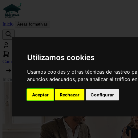
Inicio
Áreas formativas
Utilizamos cookies
Campus virtual
Usamos cookies y otras técnicas de rastreo pa
anuncios adecuados, para analizar el tráfico e
Inicio
›
Trabajo Social
›
Máster de Formación Permanente en Mediación Fa
Aceptar
Rechazar
Configurar