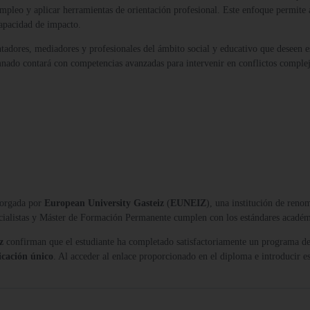
 empleo y aplicar herramientas de orientación profesional. Este enfoque permite 
capacidad de impacto.
entadores, mediadores y profesionales del ámbito social y educativo que deseen e
umnado contará con competencias avanzadas para intervenir en conflictos complej
orgada por
European University Gasteiz
(
EUNEIZ
), una institución de reno
ecialistas y Máster de Formación Permanente cumplen con los estándares acadé
z
confirman que el estudiante ha completado satisfactoriamente un programa de
icación único
. Al acceder al enlace proporcionado en el diploma e introducir es