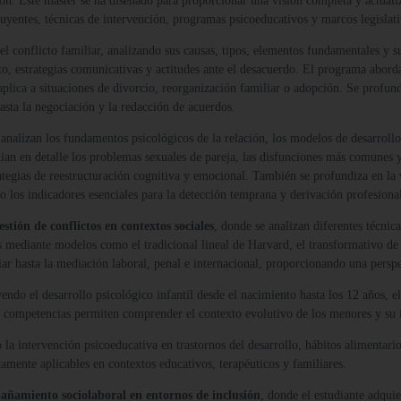
n. Este máster se ha diseñado para proporcionar una visión completa y actuali
luyentes, técnicas de intervención, programas psicoeducativos y marcos legislati
l conflicto familiar, analizando sus causas, tipos, elementos fundamentales y s
to, estrategias comunicativas y actitudes ante el desacuerdo. El programa abord
se aplica a situaciones de divorcio, reorganización familiar o adopción. Se prof
asta la negociación y la redacción de acuerdos.
 analizan los fundamentos psicológicos de la relación, los modelos de desarroll
dian en detalle los problemas sexuales de pareja, las disfunciones más comunes 
gias de reestructuración cognitiva y emocional. También se profundiza en la vio
omo los indicadores esenciales para la detección temprana y derivación profesiona
stión de conflictos en contextos sociales
, donde se analizan diferentes técnica
as mediante modelos como el tradicional lineal de Harvard, el transformativo d
ar hasta la mediación laboral, penal e internacional, proporcionando una perspec
yendo el desarrollo psicológico infantil desde el nacimiento hasta los 12 años,
competencias permiten comprender el contexto evolutivo de los menores y su i
 intervención psicoeducativa en trastornos del desarrollo, hábitos alimentarios, 
amente aplicables en contextos educativos, terapéuticos y familiares.
ñamiento sociolaboral en entornos de inclusión
, donde el estudiante adqui