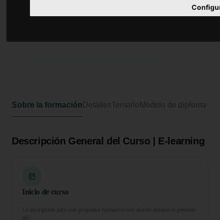
Curso de Desarrollo Profesional en
Configu
Rehabilitación Veterinaria y
Técnicas Fisioterapéuticas
Aplicadas a Animales
150 horas
6 ECTS
Formato online
Sobre la formación
Detalles
Temario
Modelo de diploma
Descripción General del Curso | E-learning
Inicio de curso
La inscripción para este programa formativo está abierta durante el presente
año.