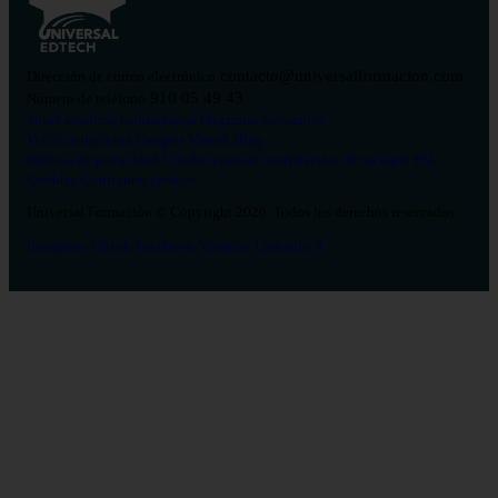
contacto@universalformacion.com
Dirección de correo electrónico
910 05 49 43
Número de teléfono
Sobre nosotros
Contáctanos
Preguntas frecuentes
Verificar diploma
Campus Virtual
Blog
Política de privacidad
Condiciones de contratación
Aviso legal
Pol.
Cookies
Configurar cookies
Universal Formación © Copyright 2026. Todos los derechos reservados.
Instagram
Tiktok
Facebook
Youtube
Linkedin
X
Salud
26
Enfermería
Psicología
Celador
TCAE
Medicina